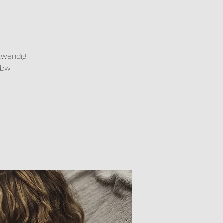
twendig.
kbw