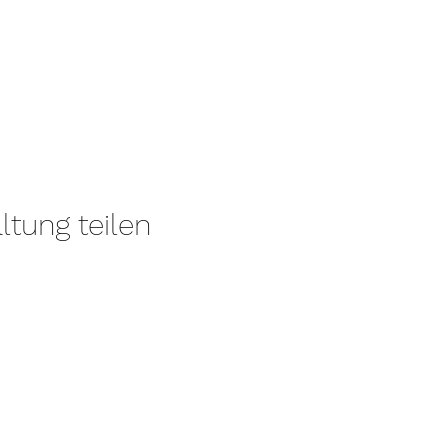
ltung teilen
EINFACH.GLÜCKLICH
Eine Seite von Mag. Sophia Kofler, MSc.