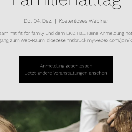
Do., 04. Dez.
  |  
Kostenloses Webinar
am mit fit for family und dem EKIZ Hall. Keine Anmeldung no
gang zum Web-Raum: dioezeseinnsbruck.my.webex.com/join/
Anmeldung geschlossen
Jetzt andere Veranstaltungen ansehen