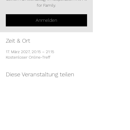
for Family.
Anmelden
Zeit & Ort
17. März 2027, 20:15 – 21:15
Kostenloser Online-Treff
Diese Veranstaltung teilen
EINFACH.GLÜCKLICH
Eine Seite von Mag. Sophia Kofler, MSc.